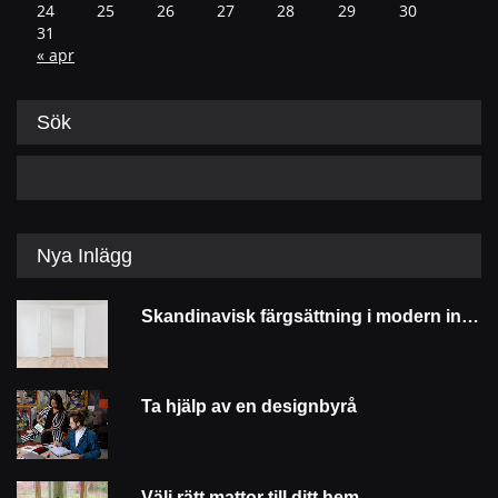
24
25
26
27
28
29
30
31
« apr
Sök
Nya Inlägg
Skandinavisk färgsättning i modern inredningsdesign
Ta hjälp av en designbyrå
Välj rätt mattor till ditt hem