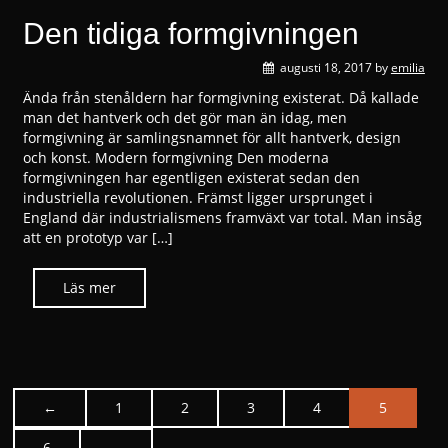
Den tidiga formgivningen
augusti 18, 2017
by
emilia
Ända från stenåldern har formgivning existerat. Då kallade
man det hantverk och det gör man än idag, men
formgivning är samlingsnamnet för allt hantverk, design
och konst. Modern formgivning Den moderna
formgivningen har egentligen existerat sedan den
industriella revolutionen. Främst ligger ursprunget i
England där industrialismens framväxt var total. Man insåg
att en prototyp var […]
←
1
2
3
4
5
Po
6
→